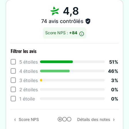
4,8
74 avis contrôlés
Score NPS :
+84
Filtrer les avis
Détai
5 étoiles
51%
Rela
4 étoiles
46%
Cons
3 étoiles
3%
Qual
2 étoiles
0%
Suiv
1 étoile
0%
Rapp
Score NPS
Détails des notes
Rec